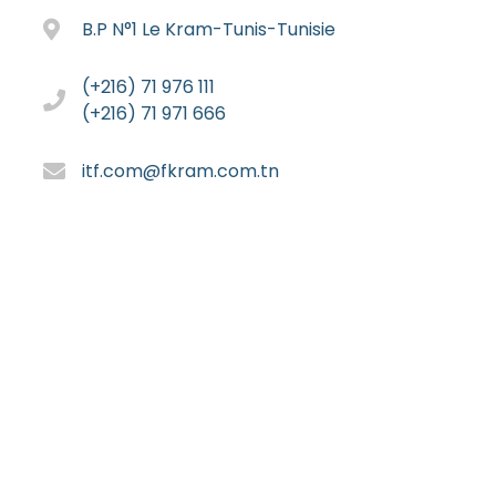
B.P N°1 Le Kram-Tunis-Tunisie
(+216) 71 976 111
(+216) 71 971 666
itf.com@fkram.com.tn