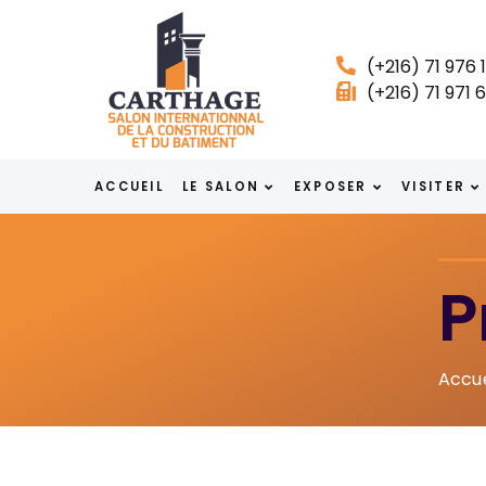
(+216) 71 976 1
(+216) 71 971 
ACCUEIL
LE SALON
EXPOSER
VISITER
P
Accue