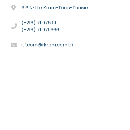
B.P N°1 Le Kram-Tunis-Tunisie
(+216) 71 976 111
(+216) 71 971 666
itf.com@fkram.com.tn